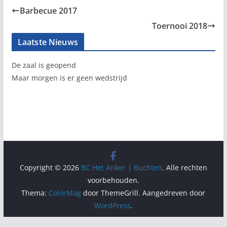
Barbecue 2017
Toernooi 2018
Laatste Nieuws
De zaal is geopend
Maar morgen is er geen wedstrijd
Copyright © 2026
BC Het Anker | Buchten
. Alle rechten
voorbehouden.
Thema:
ColorMag
door ThemeGrill. Aangedreven door
WordPress
.