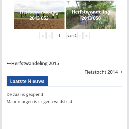
Herfstwandeling
Herfstwandeling
2013 053
2013 050
«
‹
van
2
›
»
Herfstwandeling 2015
Fietstocht 2014
Laatste Nieuws
De zaal is geopend
Maar morgen is er geen wedstrijd