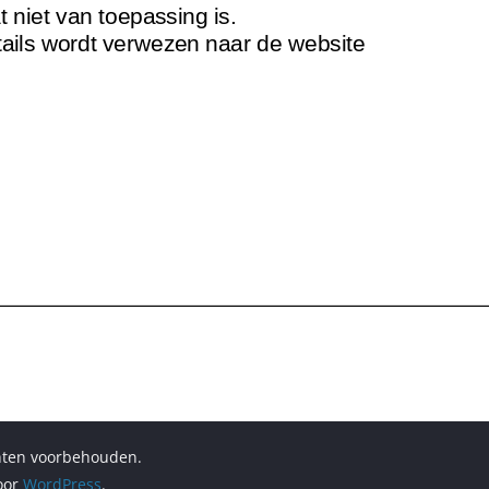
chten voorbehouden.
oor
WordPress
.