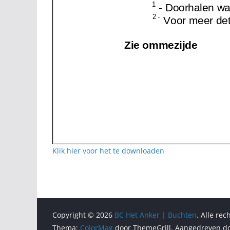
Klik hier voor het te downloaden
Copyright © 2026
BC Het Anker | Buchten
. Alle re
Thema:
ColorMag
door ThemeGrill. Aangedreven d